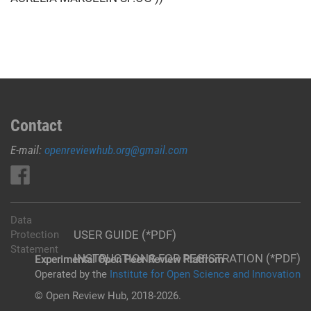
Contact
E-mail:
openreviewhub.org@gmail.com
Data
USER GUIDE (*PDF)
Protection
Statement
INSTRUCTIONS FOR REGISTRATION (*PDF)
Experimental Open Peer Review Platfrom
Operated by the
Institute for Open Science and Innovation
© Open Review Hub, 2018-2026.