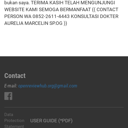
Contact
E-mail:
openreviewhub.org@gmail.com
Data
USER GUIDE (*PDF)
Protection
Statement