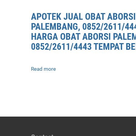
JUAL
OBAT
APOTEK JUAL OBAT ABORSI
ABORSI
PALEMBANG, 0852/2611/44
PALEMBANG
0852/2611/4443
HARGA OBAT ABORSI PALEM
LAYANAN
0852/2611/4443 TEMPAT BE
ABORSI
DI
PALEMBANG,
0852/2611/4443
Read more
about
OBAT
APOTEK
ABORSI
JUAL
TUNTAS
OBAT
PALEMBANG,
ABORSI
WA
DI
(0852*2611*4443)
PALEMBANG
HARGA
0852/2611/4443
OBAT
LAYANAN
ABORSI
ABORSI