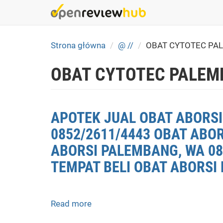
Skip
to
main
content
Strona główna
@ //
OBAT CYTOTEC PA
OBAT CYTOTEC PALEM
APOTEK JUAL OBAT ABORSI
0852/2611/4443 OBAT ABO
ABORSI PALEMBANG, WA 08
TEMPAT BELI OBAT ABORSI 
Read more
about
APOTEK