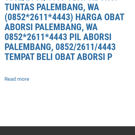
DI
TUNTAS PALEMBANG, WA
PALEMBANG,
(0852*2611*4443) HARGA OBAT
0852/2611/4443
ABORSI PALEMBANG, WA
OBAT
ABORSI
0852*2611*4443 PIL ABORSI
TUNTAS
PALEMBANG, 0852/2611/4443
PALEMBANG,
TEMPAT BELI OBAT ABORSI P
WA
(0852*2611*4443)
HARGA
OBAT
Read more
about
ABORSI
APOTEK
PALEMBANG,
JUAL
WA
OBAT
0852*2611*4443
ABORSI
PIL
DI
ABORSI
PALEMBANG
PALEMBANG,
0852/2611/4443
0852/2611/4443