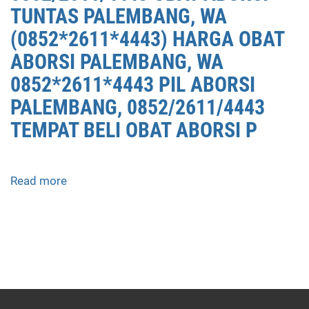
DI
TUNTAS PALEMBANG, WA
PALEMBANG,
(0852*2611*4443) HARGA OBAT
0852/2611/4443
ABORSI PALEMBANG, WA
OBAT
ABORSI
0852*2611*4443 PIL ABORSI
TUNTAS
PALEMBANG, 0852/2611/4443
PALEMBANG,
TEMPAT BELI OBAT ABORSI P
WA
(0852*2611*4443)
HARGA
OBAT
Read more
about
ABORSI
APOTEK
PALEMBANG,
JUAL
WA
OBAT
0852*2611*4443
ABORSI
PIL
DI
ABORSI
PALEMBANG
PALEMBANG,
0852/2611/4443
0852/2611/4443