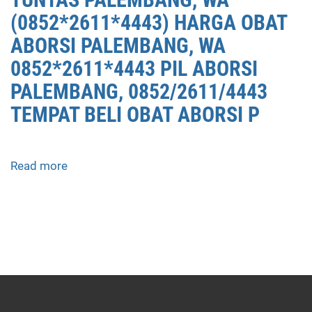
PALEMBANG,
(0852*2611*4443) HARGA OBAT
0852/2611/4443
ABORSI PALEMBANG, WA
OBAT
ABORSI
0852*2611*4443 PIL ABORSI
TUNTAS
PALEMBANG, 0852/2611/4443
PALEMBANG,
TEMPAT BELI OBAT ABORSI P
WA
(0852*2611*4443)
HARGA
OBAT
Read more
about
ABORSI
APOTEK
PALEMBANG,
JUAL
WA
OBAT
0852*2611*4443
ABORSI
PIL
DI
ABORSI
PALEMBANG
PALEMBANG,
0852/2611/4443
0852/2611/4443
LAYANAN
TEMPAT