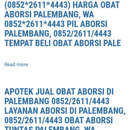
(0852*2611*4443) HARGA OBAT
ABORSI PALEMBANG, WA
0852*2611*4443 PIL ABORSI
PALEMBANG, 0852/2611/4443
TEMPAT BELI OBAT ABORSI PALE
Read more
about
APOTEK
JUAL
OBAT
APOTEK JUAL OBAT ABORSI DI
ABORSI
PALEMBANG 0852/2611/4443
PALEMBANG
0852/2611/4443
LAYANAN ABORSI DI PALEMBANG,
LAYANAN
0852/2611/4443 OBAT ABORSI
ABORSI
DI
TUNTAS PALEMBANG, WA