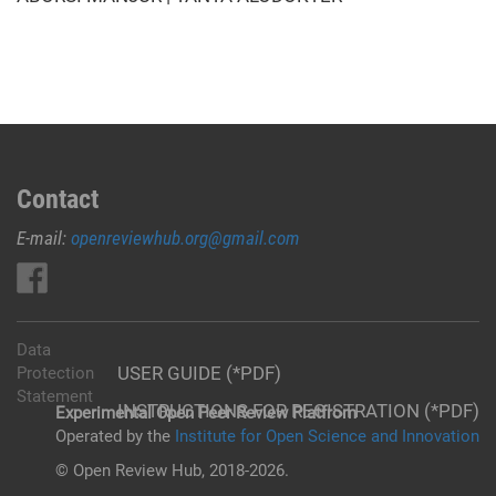
Contact
E-mail:
openreviewhub.org@gmail.com
Data
USER GUIDE (*PDF)
Protection
Statement
INSTRUCTIONS FOR REGISTRATION (*PDF)
Experimental Open Peer Review Platfrom
Operated by the
Institute for Open Science and Innovation
© Open Review Hub, 2018-2026.