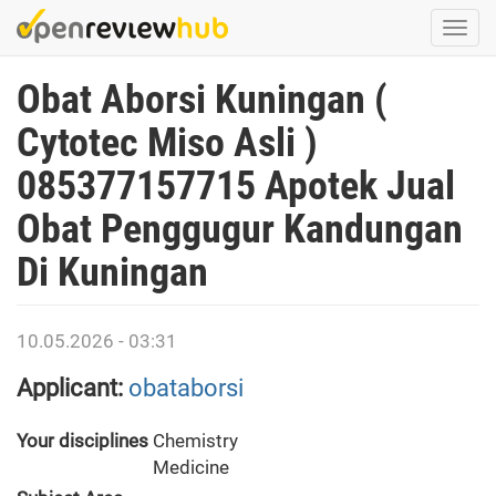
Skip
Togg
to
navi
main
Obat Aborsi Kuningan (
content
Cytotec Miso Asli )
085377157715 Apotek Jual
Obat Penggugur Kandungan
Di Kuningan
10.05.2026 - 03:31
Applicant:
obataborsi
Your disciplines
Chemistry
Medicine