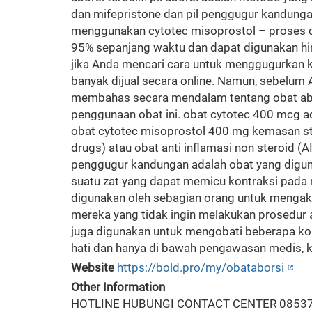
dan mifepristone dan pil penggugur kandung
menggunakan cytotec misoprostol – proses cep
95% sepanjang waktu dan dapat digunakan hi
jika Anda mencari cara untuk menggugurkan k
banyak dijual secara online. Namun, sebelum A
membahas secara mendalam tentang obat aborsi
penggunaan obat ini. obat cytotec 400 mcg a
obat cytotec misoprostol 400 mg kemasan str
drugs) atau obat anti inflamasi non steroid (
penggugur kandungan adalah obat yang digun
suatu zat yang dapat memicu kontraksi pada 
digunakan oleh sebagian orang untuk mengakhir
mereka yang tidak ingin melakukan prosedur a
juga digunakan untuk mengobati beberapa kond
hati dan hanya di bawah pengawasan medis, 
Website
https://bold.pro/my/obataborsi
Other Information
HOTLINE HUBUNGI CONTACT CENTER 085377