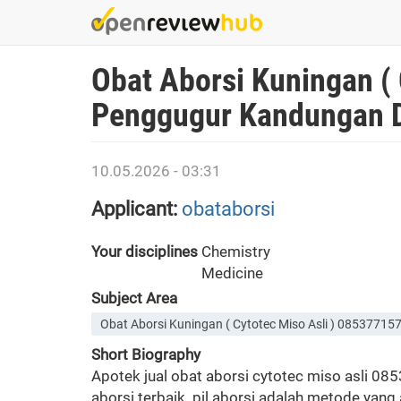
Skip
to
main
Obat Aborsi Kuningan (
content
Penggugur Kandungan D
10.05.2026 - 03:31
Applicant:
obataborsi
Your disciplines
Chemistry
Medicine
Subject Area
Obat Aborsi Kuningan ( Cytotec Miso Asli ) 0853771
Short Biography
Apotek jual obat aborsi cytotec miso asli 08
aborsi terbaik. pil aborsi adalah metode yan