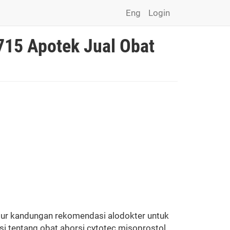
Eng
Login
715 Apotek Jual Obat
ugur kandungan rekomendasi alodokter untuk
si tentang obat aborsi cytotec misoprostol