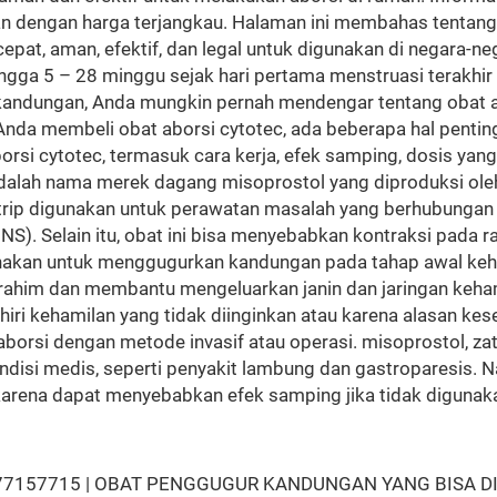
an dengan harga terjangkau. Halaman ini membahas tentan
at, aman, efektif, dan legal untuk digunakan di negara-neg
ngga 5 – 28 minggu sejak hari pertama menstruasi terak
andungan, Anda mungkin pernah mendengar tentang obat ab
nda membeli obat aborsi cytotec, ada beberapa hal penting 
 cytotec, termasuk cara kerja, efek samping, dosis yang t
dalah nama merek dagang misoprostol yang diproduksi oleh 
ip digunakan untuk perawatan masalah yang berhubungan d
AINS). Selain itu, obat ini bisa menyebabkan kontraksi pad
akan untuk menggugurkan kandungan pada tahap awal keha
rahim dan membantu mengeluarkan janin dan jaringan kehami
i kehamilan yang tidak diinginkan atau karena alasan keseha
borsi dengan metode invasif atau operasi. misoprostol, za
isi medis, seperti penyakit lambung dan gastroparesis. Na
karena dapat menyebabkan efek samping jika tidak digunak
157715 | OBAT PENGGUGUR KANDUNGAN YANG BISA DI BE