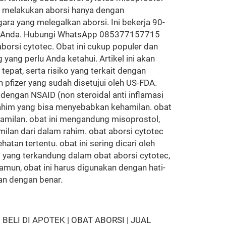
g melakukan aborsi hanya dengan
ara yang melegalkan aborsi. Ini bekerja 90-
hir Anda. Hubungi WhatsApp 085377157715
orsi cytotec. Obat ini cukup populer dan
yang perlu Anda ketahui. Artikel ini akan
epat, serta risiko yang terkait dengan
pfizer yang sudah disetujui oleh US-FDA.
engan NSAID (non steroidal anti inflamasi
a rahim yang bisa menyebabkan kehamilan. obat
milan. obat ini mengandung misoprostol,
lan dari dalam rahim. obat aborsi cytotec
tan tertentu. obat ini sering dicari oleh
t yang terkandung dalam obat aborsi cytotec,
mun, obat ini harus digunakan dengan hati-
an dengan benar.
LI DI APOTEK | OBAT ABORSI | JUAL