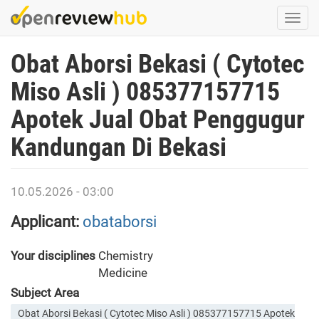
Skip
Togg
to
navi
main
Obat Aborsi Bekasi ( Cytotec
content
Miso Asli ) 085377157715
Apotek Jual Obat Penggugur
Kandungan Di Bekasi
10.05.2026 - 03:00
Applicant:
obataborsi
Your disciplines
Chemistry
Medicine
Subject Area
Obat Aborsi Bekasi ( Cytotec Miso Asli ) 085377157715 Apotek