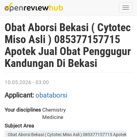
Skip
Togg
to
navi
main
Obat Aborsi Bekasi ( Cytotec
content
Miso Asli ) 085377157715
Apotek Jual Obat Penggugur
Kandungan Di Bekasi
10.05.2026 - 03:00
Applicant:
obataborsi
Your disciplines
Chemistry
Medicine
Subject Area
Obat Aborsi Bekasi ( Cytotec Miso Asli ) 085377157715 Apotek