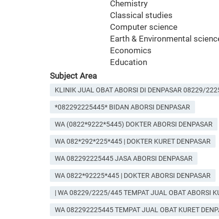
Chemistry
Classical studies
Computer science
Earth & Environmental scienc
Economics
Education
Subject Area
KLINIK JUAL OBAT ABORSI DI DENPASAR 08229/222
*082292225445* BIDAN ABORSI DENPASAR
WA (0822*9222*5445) DOKTER ABORSI DENPASAR
WA 082*292*225*445 | DOKTER KURET DENPASAR
WA 082292225445 JASA ABORSI DENPASAR
WA 0822*92225*445 | DOKTER ABORSI DENPASAR
| WA 08229/2225/445 TEMPAT JUAL OBAT ABORSI 
WA 082292225445 TEMPAT JUAL OBAT KURET DEN