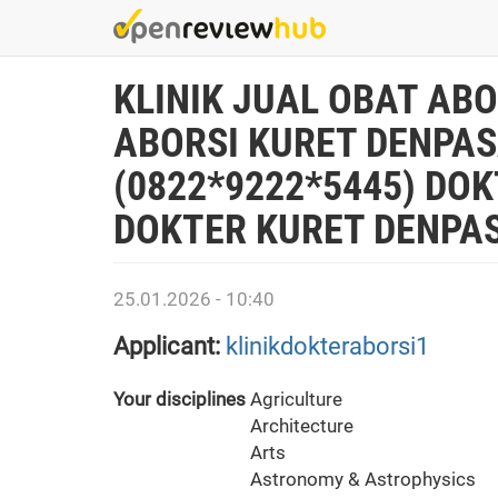
Skip
to
main
KLINIK JUAL OBAT ABO
content
ABORSI KURET DENPAS
(0822*9222*5445) DOK
DOKTER KURET DENPAS
25.01.2026 - 10:40
Applicant:
klinikdokteraborsi1
Your disciplines
Agriculture
Architecture
Arts
Astronomy & Astrophysics