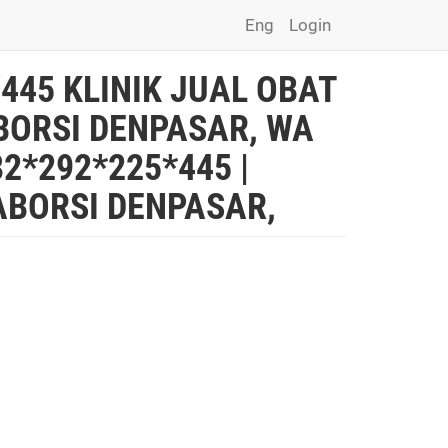
Eng
Login
/445 KLINIK JUAL OBAT
BORSI DENPASAR, WA
2*292*225*445 |
ABORSI DENPASAR,