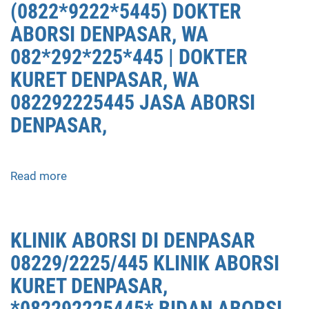
(0822*9222*5445) DOKTER
ABORSI DENPASAR, WA
082*292*225*445 | DOKTER
KURET DENPASAR, WA
082292225445 JASA ABORSI
DENPASAR,
Read more
about
KLINIK
JUAL
OBAT
KLINIK ABORSI DI DENPASAR
ABORSI
08229/2225/445 KLINIK ABORSI
DI
DENPASAR
KURET DENPASAR,
08229/2225/445
*082292225445* BIDAN ABORSI
KLINIK