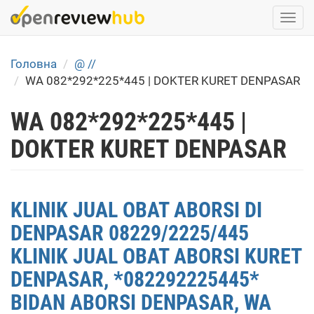
Skip
Togg
to
navi
main
content
Головна
@ //
WA 082*292*225*445 | DOKTER KURET DENPASAR
WA 082*292*225*445 |
DOKTER KURET DENPASAR
KLINIK JUAL OBAT ABORSI DI
DENPASAR 08229/2225/445
KLINIK JUAL OBAT ABORSI KURET
DENPASAR, *082292225445*
BIDAN ABORSI DENPASAR, WA