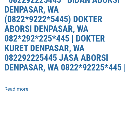
JUAL
DENPASAR, WA
OBAT
(0822*9222*5445) DOKTER
ABORSI
ABORSI DENPASAR, WA
KURET
DENPASAR,
082*292*225*445 | DOKTER
*082292225445*
KURET DENPASAR, WA
BIDAN
082292225445 JASA ABORSI
ABORSI
DENPASAR,
DENPASAR, WA 0822*92225*445 |
WA
(0822*9222*5445)
DOKTER
Read more
about
ABORSI
KLINIK
DENPASAR,
ABORSI
WA
DI
082*292*225*445
DENPASAR
|
08229/2225/445
DOKTER