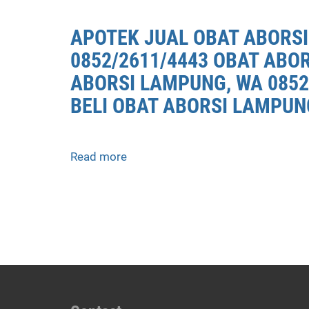
JUAL
OBAT
APOTEK JUAL OBAT ABORSI
ABORSI
0852/2611/4443 OBAT ABO
LAMPUNG
0852/2611/4443
ABORSI LAMPUNG, WA 0852
LAYANAN
BELI OBAT ABORSI LAMPUN
ABORSI
DI
LAMPUNG,
0852/2611/4443
Read more
about
OBAT
APOTEK
ABORSI
JUAL
TUNTAS
OBAT
LAMPUNG,
ABORSI
WA
DI
(0852*2611*4443)
LAMPUNG
HARGA
0852/2611/4443
OBAT
LAYANAN
ABORSI
ABORSI