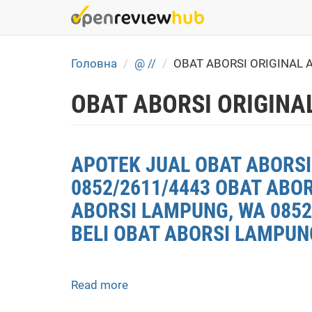
Skip
to
main
content
Головна
@ //
OBAT ABORSI ORIGINAL 
OBAT ABORSI ORIGINA
APOTEK JUAL OBAT ABORSI
0852/2611/4443 OBAT ABO
ABORSI LAMPUNG, WA 0852
BELI OBAT ABORSI LAMPUN
Read more
about
APOTEK