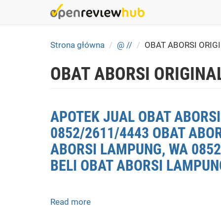
Skip
to
main
content
Strona główna
@ //
OBAT ABORSI ORIG
OBAT ABORSI ORIGINA
APOTEK JUAL OBAT ABORSI
0852/2611/4443 OBAT ABO
ABORSI LAMPUNG, WA 0852
BELI OBAT ABORSI LAMPUN
Read more
about
APOTEK