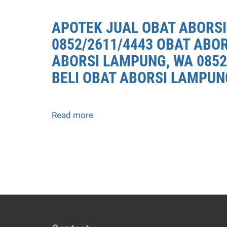
JUAL
OBAT
APOTEK JUAL OBAT ABORSI
ABORSI
0852/2611/4443 OBAT ABO
LAMPUNG
0852/2611/4443
ABORSI LAMPUNG, WA 0852
LAYANAN
BELI OBAT ABORSI LAMPUN
ABORSI
DI
LAMPUNG,
0852/2611/4443
Read more
about
OBAT
APOTEK
ABORSI
JUAL
TUNTAS
OBAT
LAMPUNG,
ABORSI
WA
DI
(0852*2611*4443)
LAMPUNG
HARGA
0852/2611/4443
OBAT
LAYANAN
ABORSI
ABORSI