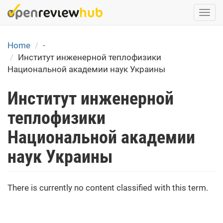
Skip
Togg
to
navi
main
content
Home
-
Институт инженерной теплофизики
Национальной академии наук Украины
Институт инженерной
теплофизики
Национальной академии
наук Украины
There is currently no content classified with this term.