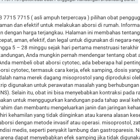
53 7715 7715 ( asli ampuh terpercaya ) pilihan obat pengg
g aman dan efektif untuk melakukan aborsi di rumah. Informa
an dengan harga terjangkau. Halaman ini membahas tentan
at, aman, efektif, dan legal untuk digunakan di negara-neg
ngga 5 – 28 minggu sejak hari pertama menstruasi terak
andungan, Anda mungkin pernah mendengar tentang obat ab
nda membeli obat aborsi cytotec, ada beberapa hal penting 
 cytotec, termasuk cara kerja, efek samping, dosis yang t
dalah nama merek dagang misoprostol yang diproduksi oleh 
ip digunakan untuk perawatan masalah yang berhubungan d
AINS). Selain itu, obat ini bisa menyebabkan kontraksi pad
akan untuk menggugurkan kandungan pada tahap awal keha
rahim dan membantu mengeluarkan janin dan jaringan kehami
i kehamilan yang tidak diinginkan atau karena alasan keseha
borsi dengan metode invasif atau operasi. misoprostol, za
isi medis, seperti penyakit lambung dan gastroparesis. Na
karena dapat menyebabkan efek samping jika tidak digunak