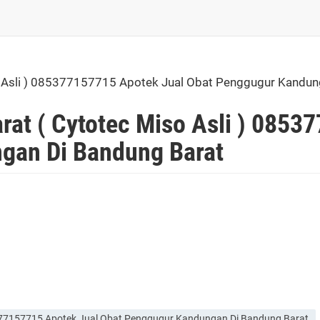
o Asli ) 085377157715 Apotek Jual Obat Penggugur Kandun
rat ( Cytotec Miso Asli ) 0853
gan Di Bandung Barat
85377157715 Apotek Jual Obat Penggugur Kandungan Di Bandung Barat