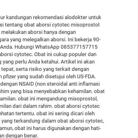
ugur kandungan rekomendasi alodokter untuk
si tentang obat aborsi cytotec misoprostol
g melakukan aborsi hanya dengan
ara yang melegalkan aborsi. Ini bekerja 90-
hir Anda. Hubungi WhatsApp 085377157715
orsi cytotec. Obat ini cukup populer dan
yang perlu Anda ketahui. Artikel ini akan
epat, serta risiko yang terkait dengan
pfizer yang sudah disetujui oleh US-FDA.
engan NSAID (non steroidal anti inflamasi
a rahim yang bisa menyebabkan kehamilan. obat
milan. obat ini mengandung misoprostol,
lan dari dalam rahim. obat aborsi cytotec
tan tertentu. obat ini sering dicari oleh
t yang terkandung dalam obat aborsi cytotec,
mun, obat ini harus digunakan dengan hati-
an dengan benar.