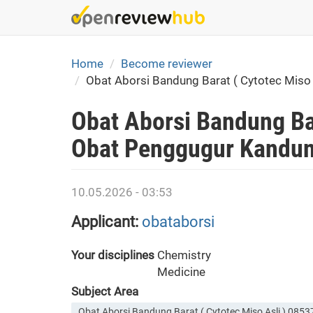
Skip
to
main
content
Home
Become reviewer
Obat Aborsi Bandung Barat ( Cytotec Mis
Obat Aborsi Bandung Ba
Obat Penggugur Kandun
10.05.2026 - 03:53
Applicant:
obataborsi
Your disciplines
Chemistry
Medicine
Subject Area
Obat Aborsi Bandung Barat ( Cytotec Miso Asli ) 0