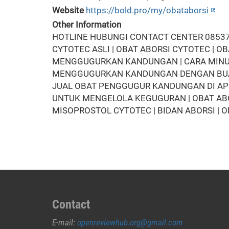
Website
https://bold.pro/my/obataborsi
Other Information
HOTLINE HUBUNGI CONTACT CENTER 085377
CYTOTEC ASLI | OBAT ABORSI CYTOTEC | O
MENGGUGURKAN KANDUNGAN | CARA MINUM O
MENGGUGURKAN KANDUNGAN DENGAN BUAH B
JUAL OBAT PENGGUGUR KANDUNGAN DI APOT
UNTUK MENGELOLA KEGUGURAN | OBAT ABOR
MISOPROSTOL CYTOTEC | BIDAN ABORSI | 
Contact
E-mail:
openreviewhub.org@gmail.com