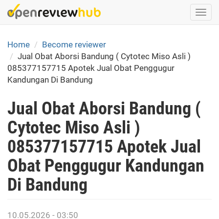
Skip
Togg
to
navi
main
content
Home
Become reviewer
Jual Obat Aborsi Bandung ( Cytotec Miso Asli )
085377157715 Apotek Jual Obat Penggugur
Kandungan Di Bandung
Jual Obat Aborsi Bandung (
Cytotec Miso Asli )
085377157715 Apotek Jual
Obat Penggugur Kandungan
Di Bandung
10.05.2026 - 03:50