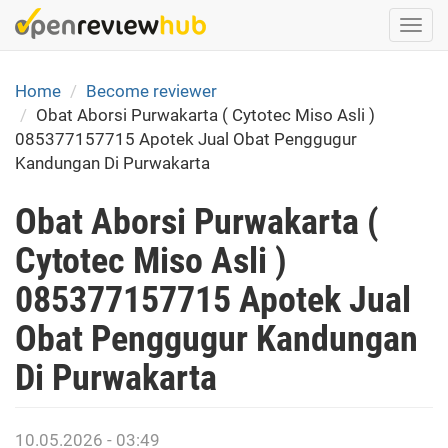
Skip
Togg
to
navi
main
content
Home
Become reviewer
Obat Aborsi Purwakarta ( Cytotec Miso Asli )
085377157715 Apotek Jual Obat Penggugur
Kandungan Di Purwakarta
Obat Aborsi Purwakarta (
Cytotec Miso Asli )
085377157715 Apotek Jual
Obat Penggugur Kandungan
Di Purwakarta
10.05.2026 - 03:49