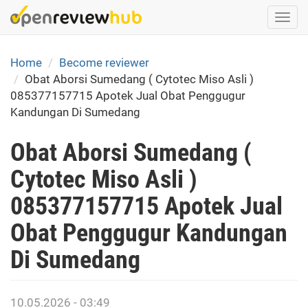
Skip
Togg
to
navi
main
content
Home
Become reviewer
Obat Aborsi Sumedang ( Cytotec Miso Asli )
085377157715 Apotek Jual Obat Penggugur
Kandungan Di Sumedang
Obat Aborsi Sumedang (
Cytotec Miso Asli )
085377157715 Apotek Jual
Obat Penggugur Kandungan
Di Sumedang
10.05.2026 - 03:49