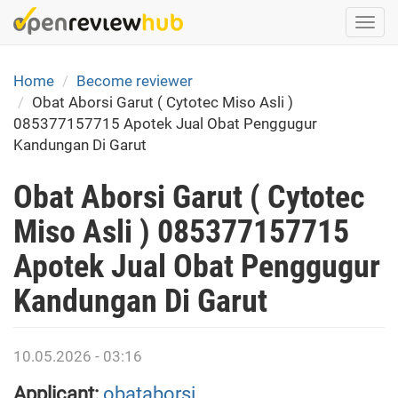
Skip
Togg
to
navi
main
content
Home
Become reviewer
Obat Aborsi Garut ( Cytotec Miso Asli )
085377157715 Apotek Jual Obat Penggugur
Kandungan Di Garut
Obat Aborsi Garut ( Cytotec
Miso Asli ) 085377157715
Apotek Jual Obat Penggugur
Kandungan Di Garut
10.05.2026 - 03:16
Applicant:
obataborsi