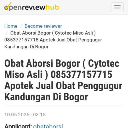
Skip
Togg
to
navi
main
content
Home
Become reviewer
Obat Aborsi Bogor ( Cytotec Miso Asli )
085377157715 Apotek Jual Obat Penggugur
Kandungan Di Bogor
Obat Aborsi Bogor ( Cytotec
Miso Asli ) 085377157715
Apotek Jual Obat Penggugur
Kandungan Di Bogor
10.05.2026 - 03:15
Applicant:
obataborsi