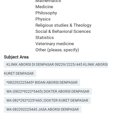
Mathematics
Medicine
Philosophy
Physics
Religious studies & Theology
Social & Behavioral Sciences
Statistics
Veterinary medicine
Other (please, specify)
Subject Area
KLINIK ABORSI DI DENPASAR 08229/2225/445 KLINIK ABORSI
KURET DENPASAR
*082292225445* BIDAN ABORSI DENPASAR
WA (0822*9222*5445) DOKTER ABORSI DENPASAR
WA 082*292*225*445 | DOKTER KURET DENPASAR
WA 082292225445 JASA ABORSI DENPASAR