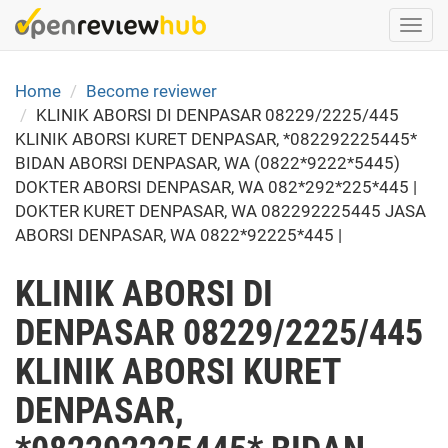
Skip
Togg
to
navi
main
content
Home
Become reviewer
KLINIK ABORSI DI DENPASAR 08229/2225/445
KLINIK ABORSI KURET DENPASAR, *082292225445*
BIDAN ABORSI DENPASAR, WA (0822*9222*5445)
DOKTER ABORSI DENPASAR, WA 082*292*225*445 |
DOKTER KURET DENPASAR, WA 082292225445 JASA
ABORSI DENPASAR, WA 0822*92225*445 |
KLINIK ABORSI DI
DENPASAR 08229/2225/445
KLINIK ABORSI KURET
DENPASAR,