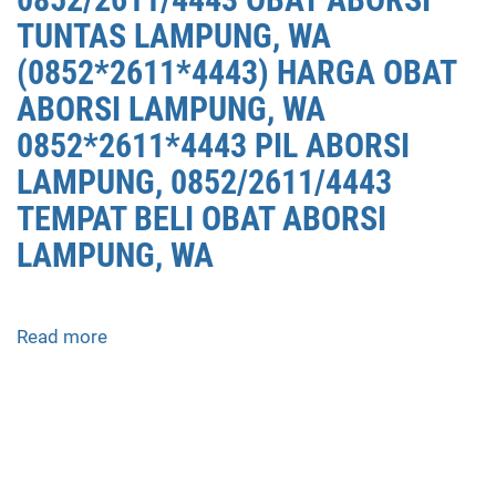
DI
TUNTAS LAMPUNG, WA
LAMPUNG,
(0852*2611*4443) HARGA OBAT
0852/2611/4443
ABORSI LAMPUNG, WA
OBAT
ABORSI
0852*2611*4443 PIL ABORSI
TUNTAS
LAMPUNG, 0852/2611/4443
LAMPUNG,
TEMPAT BELI OBAT ABORSI
WA
(0852*2611*4443)
LAMPUNG, WA
HARGA
OBAT
ABORSI
Read more
about
LAMPUNG,
APOTEK
WA
JUAL
0852*2611*4443
OBAT
PIL
ABORSI
ABORSI
DI
LAMPUNG,