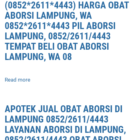
(0852*2611*4443) HARGA OBAT
ABORSI LAMPUNG, WA
0852*2611*4443 PIL ABORSI
LAMPUNG, 0852/2611/4443
TEMPAT BELI OBAT ABORSI
LAMPUNG, WA 08
Read more
about
APOTEK
JUAL
OBAT
APOTEK JUAL OBAT ABORSI DI
ABORSI
LAMPUNG 0852/2611/4443
LAMPUNG
0852/2611/4443
LAYANAN ABORSI DI LAMPUNG,
LAYANAN
0852/2611/4443 OBAT ABORSI
ABORSI