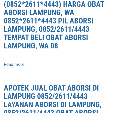
(0852*2611*4443) HARGA OBAT
ABORSI LAMPUNG, WA
0852*2611*4443 PIL ABORSI
LAMPUNG, 0852/2611/4443
TEMPAT BELI OBAT ABORSI
LAMPUNG, WA 08
Read more
about
APOTEK
JUAL
OBAT
APOTEK JUAL OBAT ABORSI DI
ABORSI
LAMPUNG 0852/2611/4443
LAMPUNG
0852/2611/4443
LAYANAN ABORSI DI LAMPUNG,
LAYANAN
0852/2611/4443 OBAT ABORSI
ABORSI