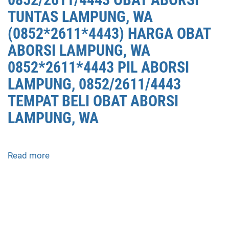
DI
TUNTAS LAMPUNG, WA
LAMPUNG,
(0852*2611*4443) HARGA OBAT
0852/2611/4443
ABORSI LAMPUNG, WA
OBAT
ABORSI
0852*2611*4443 PIL ABORSI
TUNTAS
LAMPUNG, 0852/2611/4443
LAMPUNG,
TEMPAT BELI OBAT ABORSI
WA
(0852*2611*4443)
LAMPUNG, WA
HARGA
OBAT
ABORSI
Read more
about
LAMPUNG,
APOTEK
WA
JUAL
0852*2611*4443
OBAT
PIL
ABORSI
ABORSI
DI
LAMPUNG,