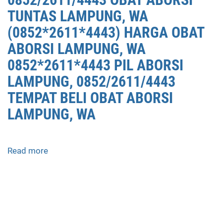
DI
TUNTAS LAMPUNG, WA
LAMPUNG,
(0852*2611*4443) HARGA OBAT
0852/2611/4443
ABORSI LAMPUNG, WA
OBAT
ABORSI
0852*2611*4443 PIL ABORSI
TUNTAS
LAMPUNG, 0852/2611/4443
LAMPUNG,
TEMPAT BELI OBAT ABORSI
WA
(0852*2611*4443)
LAMPUNG, WA
HARGA
OBAT
ABORSI
Read more
about
LAMPUNG,
APOTEK
WA
JUAL
0852*2611*4443
OBAT
PIL
ABORSI
ABORSI
DI
LAMPUNG,