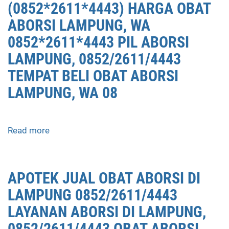
(0852*2611*4443) HARGA OBAT
ABORSI LAMPUNG, WA
0852*2611*4443 PIL ABORSI
LAMPUNG, 0852/2611/4443
TEMPAT BELI OBAT ABORSI
LAMPUNG, WA 08
Read more
about
APOTEK
JUAL
OBAT
APOTEK JUAL OBAT ABORSI DI
ABORSI
LAMPUNG 0852/2611/4443
LAMPUNG
0852/2611/4443
LAYANAN ABORSI DI LAMPUNG,
LAYANAN
0852/2611/4443 OBAT ABORSI
ABORSI