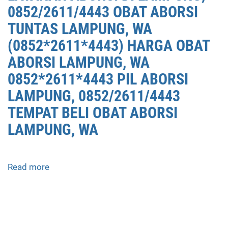
0852/2611/4443 OBAT ABORSI
ABORSI
DI
TUNTAS LAMPUNG, WA
LAMPUNG,
(0852*2611*4443) HARGA OBAT
0852/2611/4443
ABORSI LAMPUNG, WA
OBAT
ABORSI
0852*2611*4443 PIL ABORSI
TUNTAS
LAMPUNG, 0852/2611/4443
LAMPUNG,
TEMPAT BELI OBAT ABORSI
WA
(0852*2611*4443)
LAMPUNG, WA
HARGA
OBAT
ABORSI
Read more
about
LAMPUNG,
APOTEK
WA
JUAL
0852*2611*4443
OBAT
PIL
ABORSI
ABORSI