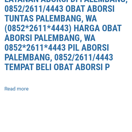
LAYANAN
0852/2611/4443 OBAT ABORSI
ABORSI
DI
TUNTAS PALEMBANG, WA
PALEMBANG,
(0852*2611*4443) HARGA OBAT
0852/2611/4443
ABORSI PALEMBANG, WA
OBAT
ABORSI
0852*2611*4443 PIL ABORSI
TUNTAS
PALEMBANG, 0852/2611/4443
PALEMBANG,
TEMPAT BELI OBAT ABORSI P
WA
(0852*2611*4443)
HARGA
OBAT
Read more
about
ABORSI
APOTEK
PALEMBANG,
JUAL
WA
OBAT
0852*2611*4443
ABORSI
PIL
DI
ABORSI
PALEMBANG