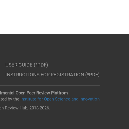
USER GUIDE (*PDF)
INSTRUCTIONS FOR REGISTRATION (*PDF)
imental Open Peer Review Platfrom
ted by the
Institute for Open Science and Innovation
n Review Hub, 2018-2026.