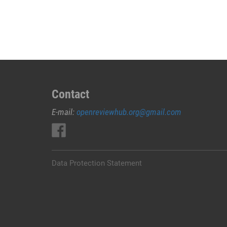
JUAL
OBAT
ABORSI
DI
NGADA
0852/2611/4443
LAYANAN
ABORSI
Contact
DI
E-mail:
openreviewhub.org@gmail.com
NGADA,
0852/2611/4443
OBAT
ABORSI
TUNTAS
Data Protection Statement
NGADA,
WA
(0852*2611*4443)
HARGA
OBAT