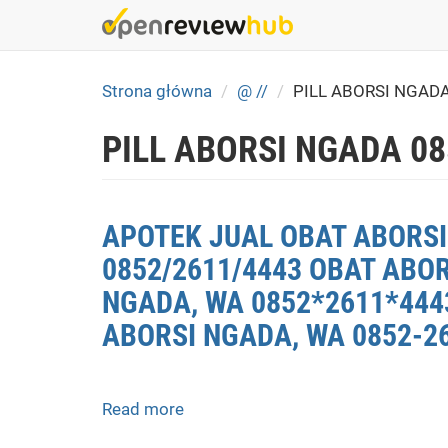
Skip
to
main
content
Strona główna
@ //
PILL ABORSI NGAD
PILL ABORSI NGADA 0
APOTEK JUAL OBAT ABORSI
0852/2611/4443 OBAT ABO
NGADA, WA 0852*2611*4443
ABORSI NGADA, WA 0852-2
Read more
about
APOTEK