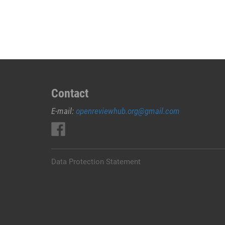
JUAL
OBAT
ABORSI
DI
NGADA
0852/2611/4443
LAYANAN
ABORSI
Contact
DI
E-mail:
openreviewhub.org@gmail.com
NGADA,
0852/2611/4443
OBAT
ABORSI
TUNTAS
Data Protection Statement
NGADA,
WA
(0852*2611*4443)
HARGA
OBAT