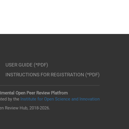
USER GUIDE (*PDF)
INSTRUCTIONS FOR REGISTRATION (*PDF)
imental Open Peer Review Platfrom
ted by the
Institute for Open Science and Innovation
n Review Hub, 2018-2026.