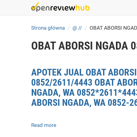
Skip
to
main
content
Strona główna
@ //
OBAT ABORSI NGA
OBAT ABORSI NGADA 0
APOTEK JUAL OBAT ABORSI
0852/2611/4443 OBAT ABO
NGADA, WA 0852*2611*4443
ABORSI NGADA, WA 0852-2
Read more
about
APOTEK