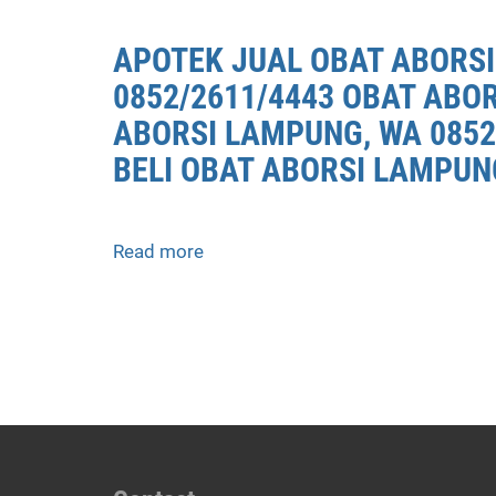
JUAL
OBAT
APOTEK JUAL OBAT ABORSI
ABORSI
0852/2611/4443 OBAT ABO
LAMPUNG
0852/2611/4443
ABORSI LAMPUNG, WA 0852
LAYANAN
BELI OBAT ABORSI LAMPUN
ABORSI
DI
LAMPUNG,
0852/2611/4443
Read more
about
OBAT
APOTEK
ABORSI
JUAL
TUNTAS
OBAT
LAMPUNG,
ABORSI
WA
DI
(0852*2611*4443)
LAMPUNG
HARGA
0852/2611/4443
OBAT
LAYANAN
ABORSI
ABORSI