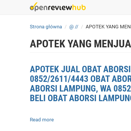
Skip
to
main
content
Strona główna
@ //
APOTEK YANG MEN
APOTEK YANG MENJUA
APOTEK JUAL OBAT ABORSI
0852/2611/4443 OBAT ABO
ABORSI LAMPUNG, WA 0852
BELI OBAT ABORSI LAMPUN
Read more
about
APOTEK