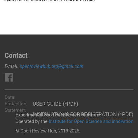
Contact
E-mail:
openreviewhub.org@gmail.com
Data
USER GUIDE (*PDF)
Protection
Statement
INSTRUCTIONS FOR REGISTRATION (*PDF)
Experimental Open Peer Review Platfrom
Operated by the
Institute for Open Science and Innovation
© Open Review Hub, 2018-2026.