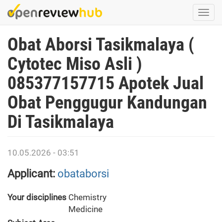
Skip
Togg
to
navi
main
Obat Aborsi Tasikmalaya (
content
Cytotec Miso Asli )
085377157715 Apotek Jual
Obat Penggugur Kandungan
Di Tasikmalaya
10.05.2026 - 03:51
Applicant:
obataborsi
Your disciplines
Chemistry
Medicine