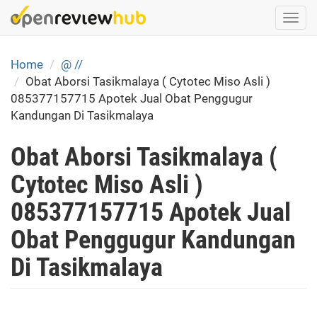
Skip
Togg
to
navi
main
content
Home
@ //
Obat Aborsi Tasikmalaya ( Cytotec Miso Asli )
085377157715 Apotek Jual Obat Penggugur
Kandungan Di Tasikmalaya
Obat Aborsi Tasikmalaya (
Cytotec Miso Asli )
085377157715 Apotek Jual
Obat Penggugur Kandungan
Di Tasikmalaya