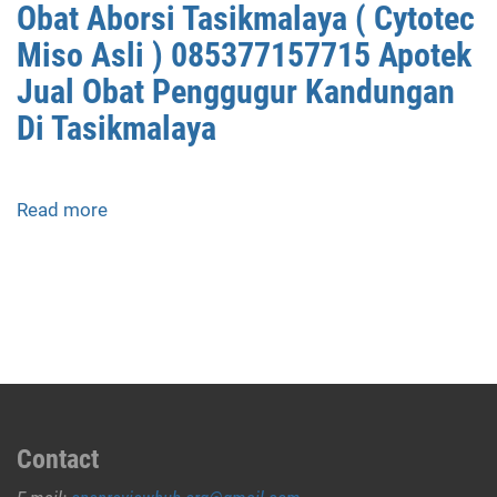
Obat Aborsi Tasikmalaya ( Cytotec
Miso Asli ) 085377157715 Apotek
Jual Obat Penggugur Kandungan
Di Tasikmalaya
Read more
about
Obat
Aborsi
Tasikmalaya
(
Cytotec
Miso
Asli
)
085377157715
Contact
Apotek